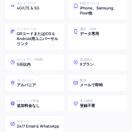
ネットワーク
対応デバイス
4G/LTE & 5G
iPhone、Samsung、
Pixel他
インストール
通話・SMS
QRコードまたはiOS &
データ専用
Android用ユニバーサル
リンク
セットアップ時間
追加購入
5分以内
9プラン
カバレッジ
配信
アルバニア
メールで即時
ローミング料金
本人確認
追加料金なし
登録不要
サポート
24/7 Email & WhatsApp