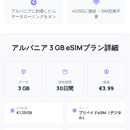
アルバニアに到着したら
4G/5Gに接続 — SIM交換不
データローミングをオン
要
アルバニア 3 GB eSIMプラン詳細
データ
有効期間
価格
3 GB
30日間
€3.99
GB単価
タイプ
€1.33/GB
プリペイドeSIM（デジタ
ル）