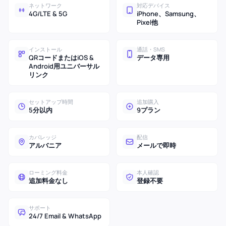
ネットワーク
対応デバイス
4G/LTE & 5G
iPhone、Samsung、
Pixel他
インストール
通話・SMS
QRコードまたはiOS &
データ専用
Android用ユニバーサル
リンク
セットアップ時間
追加購入
5分以内
9プラン
カバレッジ
配信
アルバニア
メールで即時
ローミング料金
本人確認
追加料金なし
登録不要
サポート
24/7 Email & WhatsApp