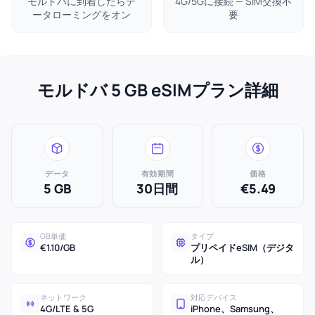
モルドバに到着したらデ
4G/5Gに接続 — SIM交換不
ータローミングをオン
要
モルドバ 5 GB eSIMプラン詳細
データ
有効期間
価格
5 GB
30日間
€5.49
GB単価
タイプ
€1.10/GB
プリペイドeSIM（デジタ
ル）
ネットワーク
対応デバイス
4G/LTE & 5G
iPhone、Samsung、