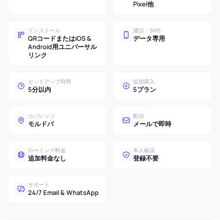
Pixel他
インストール
通話・SMS
QRコードまたはiOS &
データ専用
Android用ユニバーサル
リンク
セットアップ時間
追加購入
5分以内
5プラン
カバレッジ
配信
モルドバ
メールで即時
ローミング料金
本人確認
追加料金なし
登録不要
サポート
24/7 Email & WhatsApp