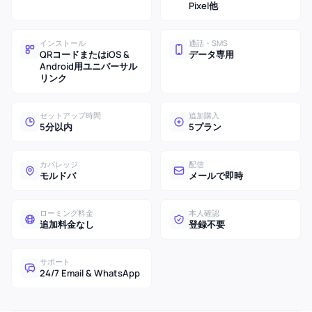
Pixel他
インストール
通話・SMS
QRコードまたはiOS &
データ専用
Android用ユニバーサル
リンク
セットアップ時間
追加購入
5分以内
5プラン
カバレッジ
配信
モルドバ
メールで即時
ローミング料金
本人確認
追加料金なし
登録不要
サポート
24/7 Email & WhatsApp