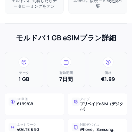
モルドバに到着したらデ
4G/5Gに接続 — SIM交換不
ータローミングをオン
要
モルドバ 1 GB eSIMプラン詳細
データ
有効期間
価格
1 GB
7日間
€1.99
GB単価
タイプ
€1.99/GB
プリペイドeSIM（デジタ
ル）
ネットワーク
対応デバイス
4G/LTE & 5G
iPhone、Samsung、