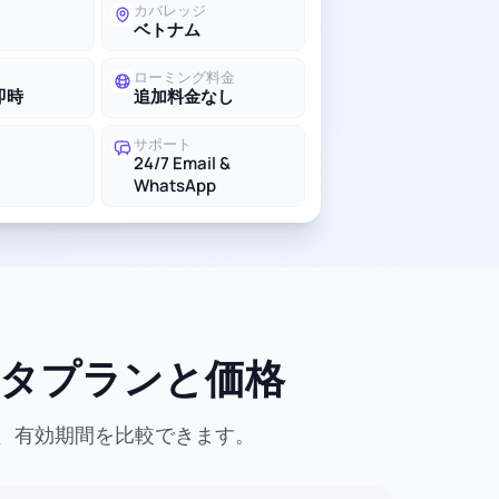
カバレッジ
ベトナム
ローミング料金
即時
追加料金なし
サポート
24/7 Email &
WhatsApp
ータプランと価格
量、有効期間を比較できます。