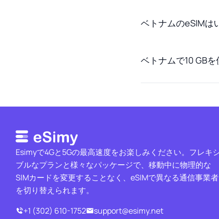
ベトナムのeSIM
ベトナムで10 G
Esimyで4Gと5Gの最高速度をお楽しみください。フレキ
ブルなプランと様々なパッケージで、移動中に物理的な
SIMカードを変更することなく、eSIMで異なる通信事業者
を切り替えられます。
+1 (302) 610-1752
support@esimy.net