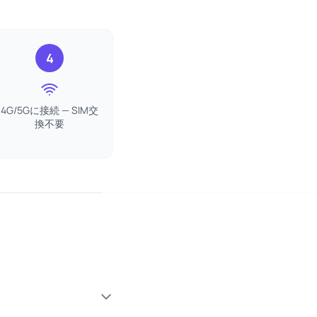
4
4G/5Gに接続 — SIM交
換不要