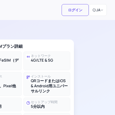
言語選択
ログイン
JA
IMプラン詳細
ネットワーク
eSIM（デ
4G/LTE & 5G
ス
インストール
QRコードまたはiOS
、Pixel他
& Android用ユニバー
サルリンク
セットアップ時間
用
5分以内