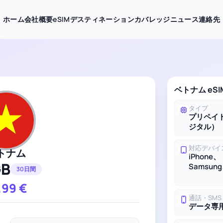
ホーム
会社概要
eSIMデスティネーション
カバレッジ
ニュース
連絡先
ベトナム eS
タイプ
プリペイド
ジタル）
対応デバイ
トナム
iPhone、
GB
Samsung
30日間
.99
€
通話・SMS
データ専