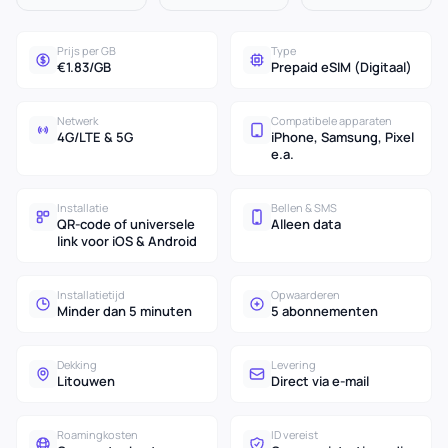
Prijs per GB
Type
€1.83/GB
Prepaid eSIM (Digitaal)
Netwerk
Compatibele apparaten
4G/LTE & 5G
iPhone, Samsung, Pixel
e.a.
Installatie
Bellen & SMS
QR-code of universele
Alleen data
link voor iOS & Android
Installatietijd
Opwaarderen
Minder dan 5 minuten
5 abonnementen
Dekking
Levering
Litouwen
Direct via e-mail
Roamingkosten
ID vereist