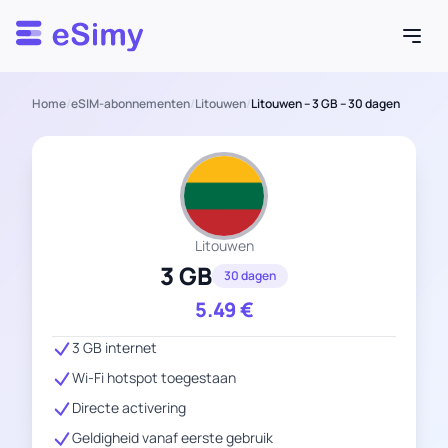
Esimy
Home
/
eSIM-abonnementen
/
Litouwen
/
Litouwen – 3 GB – 30 dagen
Litouwen
3 GB
30 dagen
5.49
€
3 GB internet
Wi-Fi hotspot toegestaan
Directe activering
Geldigheid vanaf eerste gebruik