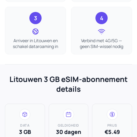
3
4
Arriveer in Litouwen en
Verbind met 4G/5G —
schakel dataroaming in
geen SIM-wissel nodig
Litouwen 3 GB eSIM-abonnement
details
DATA
GELDIGHEID
PRIJS
3 GB
30 dagen
€5.49