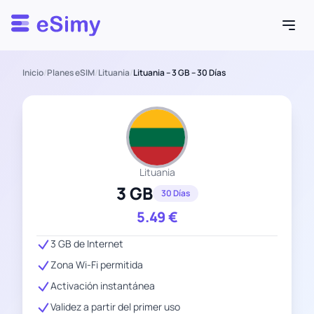
Esimy
Inicio
/
Planes eSIM
/
Lituania
/
Lituania – 3 GB – 30 Días
Lituania
3 GB
30 Días
5.49
€
3 GB de Internet
Zona Wi-Fi permitida
Activación instantánea
Validez a partir del primer uso