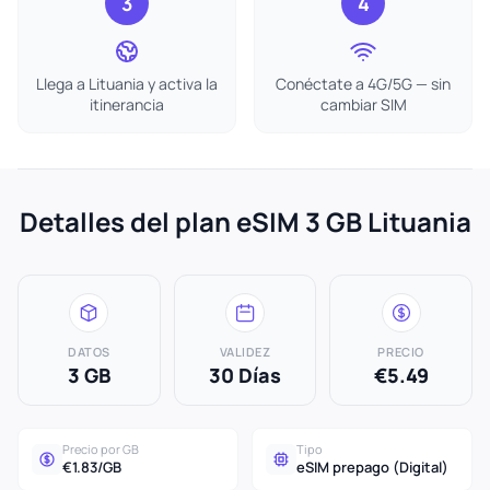
3
4
Llega a Lituania y activa la
Conéctate a 4G/5G — sin
itinerancia
cambiar SIM
Detalles del plan eSIM 3 GB Lituania
DATOS
VALIDEZ
PRECIO
3 GB
30 Días
€5.49
Precio por GB
Tipo
€1.83/GB
eSIM prepago (Digital)