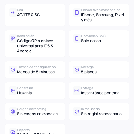
Red
Dispositivos compatibles
4G/LTE & 5G
iPhone, Samsung, Pixel
y más
Instalación
Llamadas y SMS
Código QR o enlace
Solo datos
universal para iOS &
Android
Tiempo de configuración
Recarga
Menos de 5 minutos
5 planes
Cobertura
Entrega
Lituania
Instantánea por email
Cargos de roaming
ID requerido
Sin cargos adicionales
Sin registro necesario
Soporte