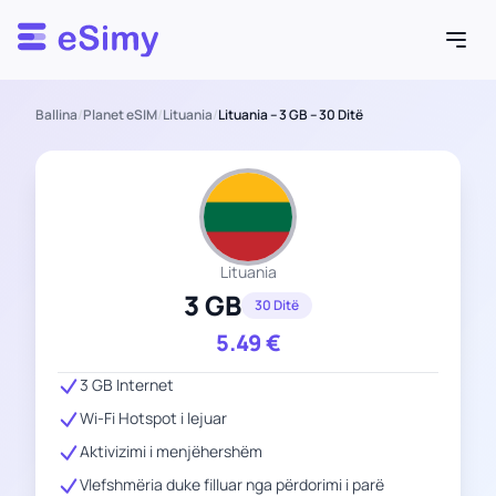
Esimy
Ballina
/
Planet eSIM
/
Lituania
/
Lituania – 3 GB – 30 Ditë
Lituania
3 GB
30 Ditë
5.49
€
3 GB Internet
Wi-Fi Hotspot i lejuar
Aktivizimi i menjëhershëm
Vlefshmëria duke filluar nga përdorimi i parë