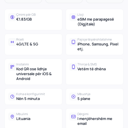
Çmimi për GB
Lloji
€1.83/GB
eSIM me parapagesë
(Digjitale)
Rrjeti
Pajisje të përshtatshme
4G/LTE & 5G
iPhone, Samsung, Pixel
etj.
Instalimi
Thirrje & SMS
Kod QR ose lidhje
Vetëm të dhëna
universale për iOS &
Android
Koha e konfigurimit
Mbushje
Nën 5 minuta
5 plane
Mbulimi
Dërgimi
Lituania
I menjëhershëm me
email