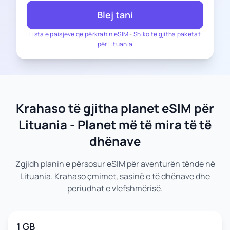
Blej tani
Lista e paisjeve që përkrahin eSIM
-
Shiko të gjitha paketat
për Lituania
Krahaso të gjitha planet eSIM për
Lituania - Planet më të mira të të
dhënave
Zgjidh planin e përsosur eSIM për aventurën tënde në
Lituania. Krahaso çmimet, sasinë e të dhënave dhe
periudhat e vlefshmërisë.
1 GB