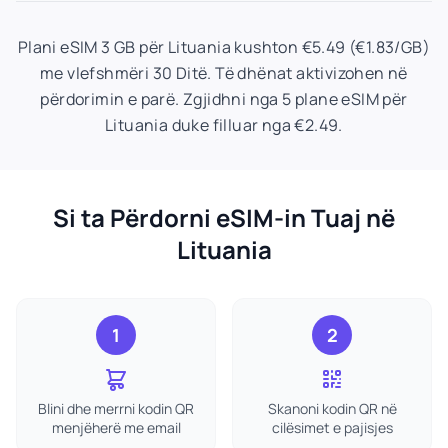
Plani eSIM 3 GB për Lituania kushton €5.49 (€1.83/GB)
me vlefshmëri 30 Ditë. Të dhënat aktivizohen në
përdorimin e parë. Zgjidhni nga 5 plane eSIM për
Lituania duke filluar nga €2.49.
Si ta Përdorni eSIM-in Tuaj në
Lituania
1
2
Blini dhe merrni kodin QR
Skanoni kodin QR në
menjëherë me email
cilësimet e pajisjes