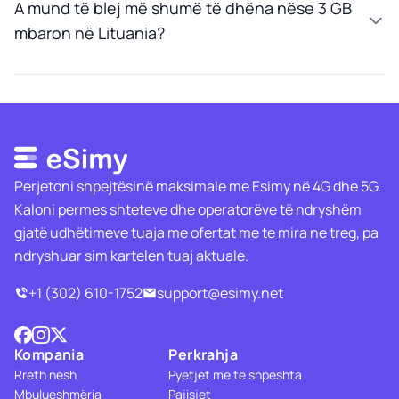
A mund të blej më shumë të dhëna nëse 3 GB
mbaron në Lituania?
Perjetoni shpejtësinë maksimale me Esimy në 4G dhe 5G.
Kaloni permes shteteve dhe operatorëve të ndryshëm
gjatë udhëtimeve tuaja me ofertat me te mira ne treg, pa
ndryshuar sim kartelen tuaj aktuale.
+1 (302) 610-1752
support@esimy.net
Kompania
Perkrahja
Rreth nesh
Pyetjet më të shpeshta
Mbulueshmëria
Pajisjet