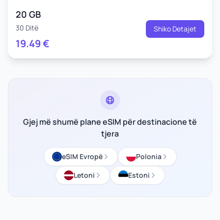
20 GB
30 Ditë
Shiko Detajet
19.49
€
Gjej më shumë plane eSIM për destinacione të
tjera
eSIM Evropë
Polonia
Letoni
Estoni