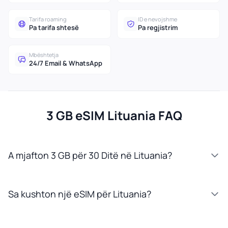
Tarifa roaming
ID e nevojshme
Pa tarifa shtesë
Pa regjistrim
Mbështetja
24/7 Email & WhatsApp
3 GB eSIM Lituania FAQ
A mjafton 3 GB për 30 Ditë në Lituania?
Sa kushton një eSIM për Lituania?