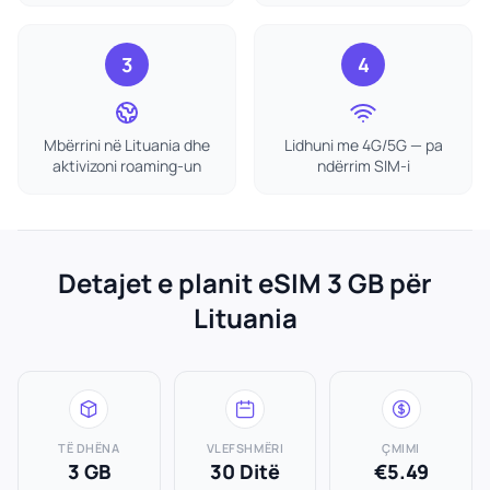
3
4
Mbërrini në Lituania dhe
Lidhuni me 4G/5G — pa
aktivizoni roaming-un
ndërrim SIM-i
Detajet e planit eSIM 3 GB për
Lituania
TË DHËNA
VLEFSHMËRI
ÇMIMI
3 GB
30 Ditë
€5.49