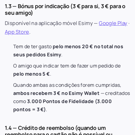
1.3 — Bónus por indicação (3 € para si, 3 € para o
seu amigo)
Disponível na aplicação móvel Esimy —
Google Play
·
App Store
.
Tem de ter gasto
pelo menos 20 € no total nos
seus pedidos Esimy
.
O amigo que indicar tem de fazer um pedido de
pelo menos 5 €
.
Quando ambas as condições forem cumpridas,
ambos recebem 3 € no Esimy Wallet
— creditados
como
3.000 Pontos de Fidelidade (3.000
pontos = 3 €)
.
1.4 — Crédito de reembolso (quando um
reembolso para o cartão não é possível ou