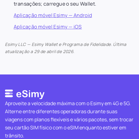
transações; carregue o seu Wallet.
Aplicação móvel Esimy — Android
Aplicação móvel Esimy — iOS
Esimy LLC — Esimy Wallet e Programa de Fidelidade. Última
atualização a 29 de abril de 2026.
Aproveite a velocidade máxima com o Esimy em 4G e 5G.
Alterne entre diferentes operadoras durante suas
viagens com planos flexíveis e vários pacotes, sem trocar
seu cartão SIM físico com o eSIM enquanto estiver em
trânsito.