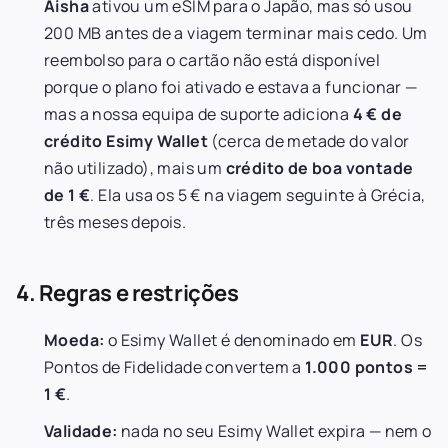
Aisha
ativou um eSIM para o Japão, mas só usou
200 MB antes de a viagem terminar mais cedo. Um
reembolso para o cartão não está disponível
porque o plano foi ativado e estava a funcionar —
mas a nossa equipa de suporte adiciona
4 € de
crédito Esimy Wallet
(cerca de metade do valor
não utilizado), mais um
crédito de boa vontade
de 1 €
. Ela usa os 5 € na viagem seguinte à Grécia,
três meses depois.
4. Regras e restrições
Moeda:
o Esimy Wallet é denominado em
EUR
. Os
Pontos de Fidelidade convertem a
1.000 pontos =
1 €
.
Validade:
nada no seu Esimy Wallet expira — nem o